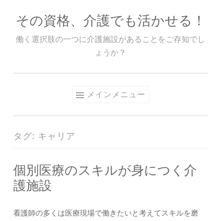
その資格、介護でも活かせる！
コ
ン
働く選択肢の一つに介護施設があることをご存知でし
テ
ょうか？
ン
ツ
へ
メインメニュー
ス
キ
ッ
タグ:
キャリア
プ
個別医療のスキルが身につく介
護施設
看護師の多くは医療現場で働きたいと考えてスキルを磨